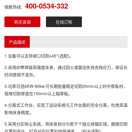
400-0534-332
销售热线：
购买咨询
在线订购
产品描述
1.设备可以支持坡口切割±45°(选配)。
2.采用卯榫焊接高强度床身，通过回火或震动失效去除应力，保证长
时间使用不变形。
3.功率可选6KW-80kw,可长期批量稳定切割20mm以上的中厚板材，
极限切割厚度在150mm以上超厚板。
4.分离式工作台，实现了运动系统与工作台面的完全分离，杜绝高温
影响床身精度。
5.采用分区除尘系统，将床身划分为若干个独立排烟区域，跟随切割
位置的变化，打开对应位置的排烟通道。（料台选配）