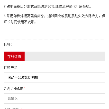
7.占地面积比分离式系统减少30%,线性流程简化厂房布局。
8.采用卯榫焊接高强度床身，通过回火或震动震动失效去除应力，保
证长时间使用不变形。
标签：
在线订购
订购产品
姓名 / NAME
*