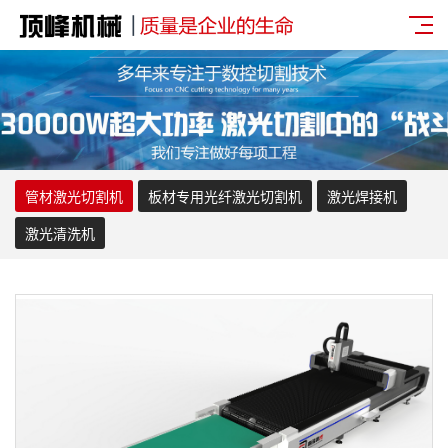
管材激光切割机
板材专用光纤激光切割机
激光焊接机
激光清洗机