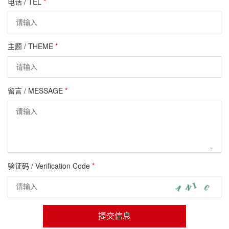
电话 / TEL
*
主题 / THEME
*
留言 / MESSAGE
*
验证码 / Verification Code
*
提交信息