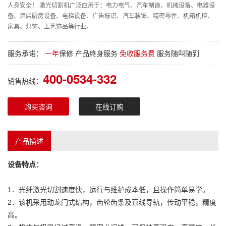
人身安全！ 激光切割机广泛应用于：电力电气、汽车制造、机械设备、电器设
备、酒店厨房设备、电梯设备、广告标识、汽车装饰、精密零件、机箱机柜、
家具、灯饰、工艺饰品等行业。
服务承诺：
一年
保修 产品终身服务
免收服务费
服务随叫随到
400-0534-332
销售热线：
购买咨询
在线订购
产品描述
设备特点：
1．光纤激光切割速度快，运行与维护成本低，且操作简单易学。
2．该机采用动龙门式结构，齿轮齿条及直线导轨，传动平稳，精度
高。