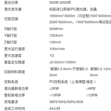
激光功率
500W-2000W
激光发生器
标配进口原装IPG激光器，创鑫
1500mm*3000m（可定制1500*4000m
切割范围
2000*4000mm，1500*6000mm等切
X轴行程
3048mm
Y轴行程
1524mm
Z轴行程
120mm
更大运行速度
100m/min
更大加速度
1G
重复定位精度
±0.03mm/1000m
碳钢0.2-6mm,不锈钢0.2-
碳钢0.2-12m
切割材料厚度
3mm
6mm
控制系统
PC控制系统（上海博楚/维宏 ）
激光器耗电功率
<2KW
<4KW
整机耗电功率
<10KW
<12KW
供电要求
380V/50Hz/60Hz/60A
连续工作时间
24小时